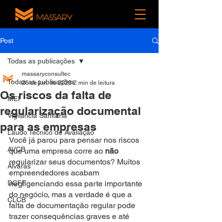
Post
Todas as publicações
massaryconsultec
Todas as publicações
26 de jun. de 2023
2 min de leitura
Os riscos da falta de
MEI
regularização documental
Vigilância Sanitária
para as empresas
Laudo Técnico de Avaliação
Você já parou para pensar nos riscos 
AVCB
que uma empresa corre ao 
não
regularizar seus documentos? Muitos 
Alvarás
empreendedores acabam 
DCFF
negligenciando essa parte importante 
do negócio, mas a verdade é que a 
CLCB
falta de documentação regular pode 
trazer consequências graves e até 