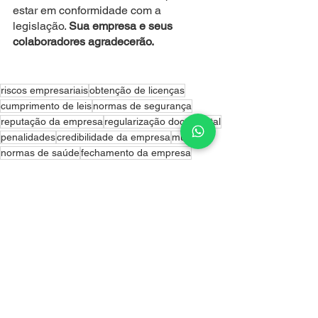
estar em conformidade com a 
legislação. 
Sua empresa e seus 
colaboradores agradecerão.
riscos empresariais
obtenção de licenças
cumprimento de leis
normas de segurança
reputação da empresa
regularização documental
penalidades
credibilidade da empresa
multas
normas de saúde
fechamento da empresa
relacionamento com fornecedores
segurança dos colaboradores
proteção dos clientes
relacionamento com parceiros de negócios
relacionamento com clientes
Auto de Vistoria do Corpo de Bombeiros (AVCB)
Programa de Prevenção de Riscos Ambientais (PPRA)
incentivos fiscais
consultores jurídicos.
benefícios fiscais