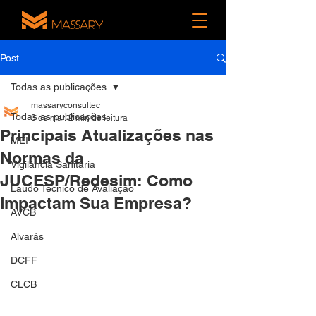
Post
Todas as publicações
massaryconsultec
Todas as publicações
3 de mar.
2 min de leitura
Principais Atualizações nas
MEI
Normas da
Vigilância Sanitária
JUCESP/Redesim: Como
Laudo Técnico de Avaliação
Impactam Sua Empresa?
AVCB
Alvarás
DCFF
CLCB