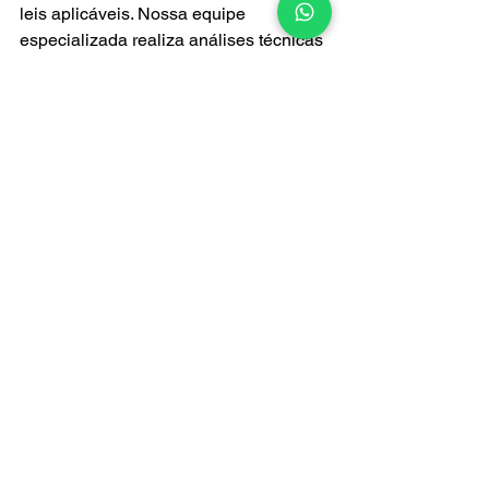
leis aplicáveis. Nossa equipe 
especializada realiza análises técnicas 
detalhadas das estruturas, orienta 
sobre adequações necessárias, 
prepara toda a documentação e 
acompanha o processo junto aos 
órgãos competentes. 
Assim, sua instituição conquista um 
playground seguro, legalizado e pronto 
para proporcionar momentos de alegria 
e desenvolvimento às crianças, sem 
preocupações ou surpresas 
desagradáveis.
Ver tudo
Posts recentes