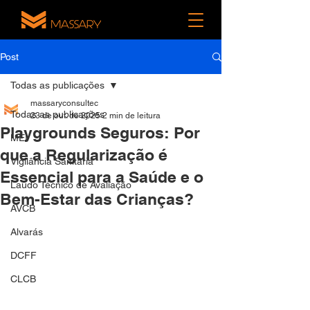
Post
Todas as publicações
massaryconsultec
Todas as publicações
23 de out. de 2025
2 min de leitura
Playgrounds Seguros: Por
MEI
que a Regularização é
Vigilância Sanitária
Essencial para a Saúde e o
Laudo Técnico de Avaliação
Bem-Estar das Crianças?
AVCB
Alvarás
DCFF
CLCB