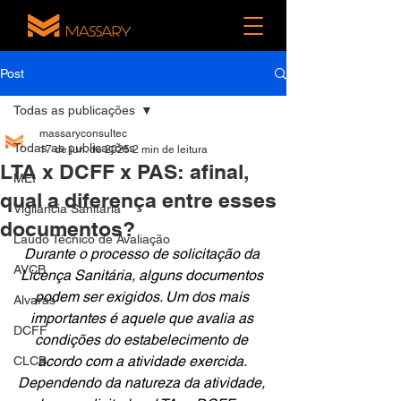
Post
Todas as publicações
massaryconsultec
Todas as publicações
17 de jun. de 2025
2 min de leitura
LTA x DCFF x PAS: afinal,
MEI
qual a diferença entre esses
Vigilância Sanitária
documentos?
Laudo Técnico de Avaliação
Durante o processo de solicitação da 
AVCB
Licença Sanitária, alguns documentos 
podem ser exigidos. Um dos mais 
Alvarás
importantes é aquele que avalia as 
DCFF
condições do estabelecimento de 
acordo com a atividade exercida. 
CLCB
Dependendo da natureza da atividade, 