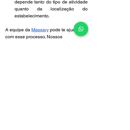
depende tanto do tipo de atividade 
quanto da localização do 
estabelecimento.
A equipe da 
Massary
 pode te ajudar 
com esse processo. Nossos 
profissionais são especialistas na 
emissão de Licenças Sanitárias e na 
elaboração dos documentos exigidos, 
como o LTA, DCFF e PAS. Conte com 
uma assessoria técnica confiável para 
garantir sua regularização de forma 
ágil, transparente e sem burocracia.
Ver tudo
Posts recentes