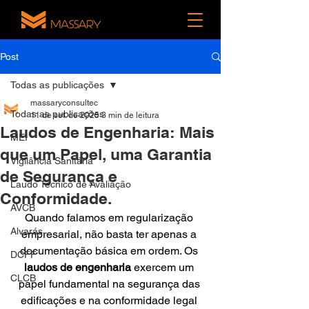
Post
Todas as publicações
massaryconsultec
Todas as publicações
11 de set. de 2025
3 min de leitura
Laudos de Engenharia: Mais
MEI
que um Papel, uma Garantia
Vigilância Sanitária
de Segurança e
Laudo Técnico de Avaliação
Conformidade.
AVCB
Quando falamos em regularização 
Alvarás
empresarial, não basta ter apenas a 
documentação básica em ordem. Os 
DCFF
laudos de engenharia
 exercem um 
CLCB
papel fundamental na segurança das 
edificações e na conformidade legal 