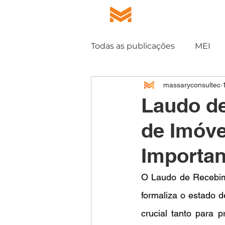
HOME
QUEM S
Todas as publicações
MEI
massaryconsultec
DCFF
CLCB
Laudo d
de Imóve
Importan
O Laudo de Recebim
formaliza o estado 
crucial tanto para p