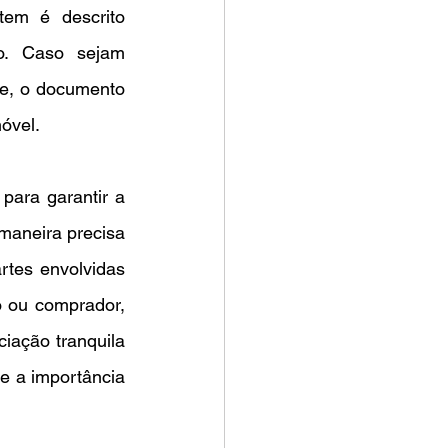
em é descrito 
o. Caso sejam 
te, o documento 
óvel.
ara garantir a 
maneira precisa 
rtes envolvidas 
o ou comprador, 
iação tranquila 
e a importância 