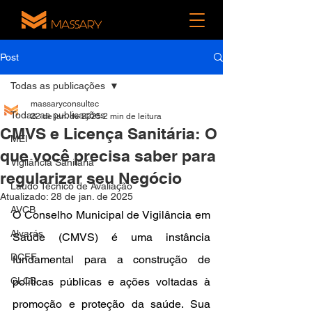
Post
Todas as publicações
massaryconsultec
Todas as publicações
22 de jan. de 2025
2 min de leitura
CMVS e Licença Sanitária: O
MEI
que você precisa saber para
Vigilância Sanitária
regularizar seu Negócio
Laudo Técnico de Avaliação
Atualizado:
28 de jan. de 2025
AVCB
O Conselho Municipal de Vigilância em 
Alvarás
Saúde (CMVS) é uma instância 
DCFF
fundamental para a construção de 
CLCB
políticas públicas e ações voltadas à 
promoção e proteção da saúde. Sua 