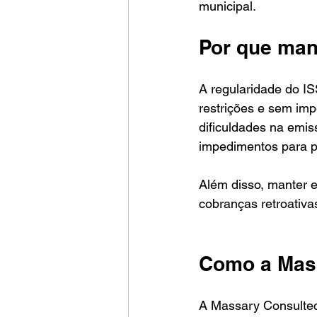
municipal.
Por que mant
A regularidade do I
restrições e sem im
dificuldades na emi
impedimentos para pa
Além disso, manter e
cobranças retroativ
Como a Mass
A Massary Consultec