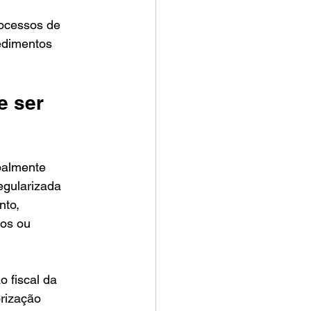
ocessos de 
edimentos 
e ser 
palmente 
gularizada 
nto, 
os ou 
 fiscal da 
rização 