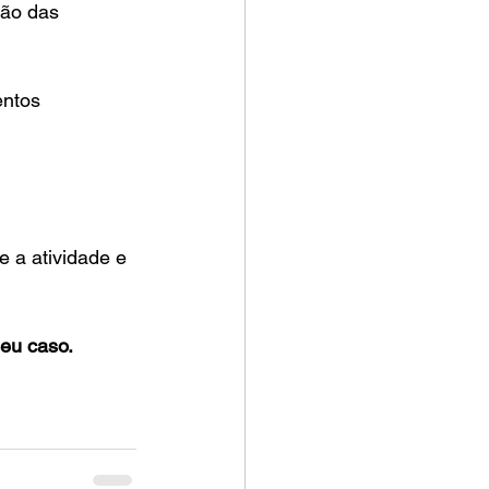
ão das 
entos 
 a atividade e 
seu caso.