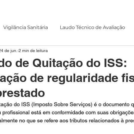
OMOS
SERVIÇOS
CLIENTES
CONTATO
BLOG
Vigilância Sanitária
Laudo Técnico de Avaliação
24 de jun.
2 min de leitura
ado de Quitação do ISS:
ção de regularidade fis
prestado
itação do ISS (Imposto Sobre Serviços) é o documento 
profissional está em conformidade com suas obrigações 
almente no que se refere aos tributos relacionados à pre