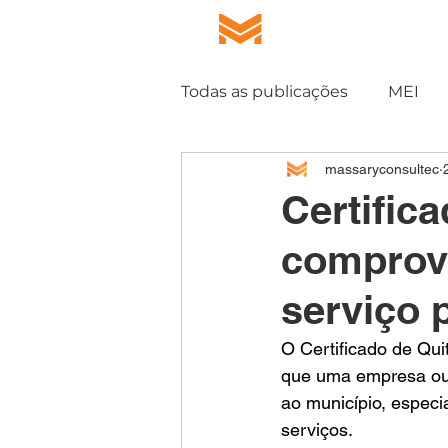
HOME
QUEM S
Todas as publicações
MEI
massaryconsultec
DCFF
CLCB
Certific
comprova
serviço 
O Certificado de Qu
que uma empresa ou 
ao município, especi
serviços.