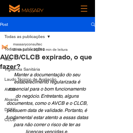
Post
Todas as publicações
massaryconsultec
Todas as publicações
29 de jul. de 2025
2 min de leitura
AVCB/CLCB expirado, o que
MEI
fazer?
Vigilância Sanitária
Manter a documentação do seu 
Laudo Técnico de Avaliação
estabelecimento regularizada é 
essencial para o bom funcionamento 
AVCB
do negócio. Entretanto, alguns 
Alvarás
documentos, como o AVCB e o CLCB, 
DCFF
possuem data de validade. Portanto, é 
fundamental estar atento a essas datas 
CLCB
para não correr o risco de ter as 
licenças vencidas e, 