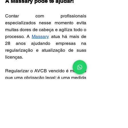
A Massary pode te ajudar!
Contar com profissionais 
especializados nesse momento evita 
muitas dores de cabeça e agiliza todo o 
processo. A 
Massary
 atua há mais de 
28 anos ajudando empresas na 
regularização e atualização de suas 
licenças.
Regularizar o AVCB vencido é mais do 
que uma obrigação legal: é uma medida 
essencial para garantir a segurança de 
pessoas e patrimônios.
Antecipe-se aos problemas: procure a 
Massary e assegure que seu 
estabelecimento esteja em dia com a 
segurança e a legislação.