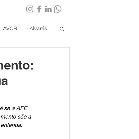
AVCB
Alvarás
mento:
ua
é se a AFE 
amento são a 
 entenda.