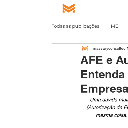
HOME
QUEM S
Todas as publicações
MEI
massaryconsultec
DCFF
CLCB
AFE e Au
Entenda 
Empresa
Uma dúvida muit
(Autorização de 
mesma coisa. 