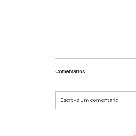
Comentários
Escreva um comentário
Dia Nacional da Saúde: a
importância de promover
ambientes de trabalho mais