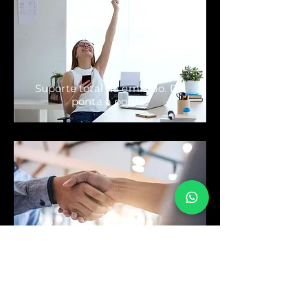
Suporte total na emissão. De
ponta a ponta!
Resolva seu problema de forma
econômica
Envie uma mensagem para o nosso
WhatsApp e tenha sua resposta em até 1